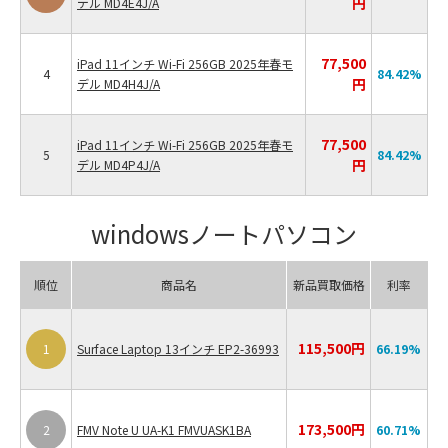
円
デル MD4E4J/A
77,500
iPad 11インチ Wi-Fi 256GB 2025年春モ
4
84.42
%
円
デル MD4H4J/A
77,500
iPad 11インチ Wi-Fi 256GB 2025年春モ
5
84.42
%
円
デル MD4P4J/A
windowsノートパソコン
順位
商品名
新品買取価格
利率
115,500円
1
Surface Laptop 13インチ EP2-36993
66.19
%
173,500円
2
FMV Note U UA-K1 FMVUASK1BA
60.71
%