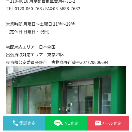
〒110-0016 東京都台東区台東4-31-2

TEL:0120-060-768 / FAX:03-5688-7682

営業時間 月曜日〜土曜日 11時〜19時

（定休日 日曜日・祝日）

宅配対応エリア：日本全国

出張買取対応エリア：東京23区

東京都公安委員会許可　古物商許可番号307720606694 
電話査定
LINE査定
メール査定