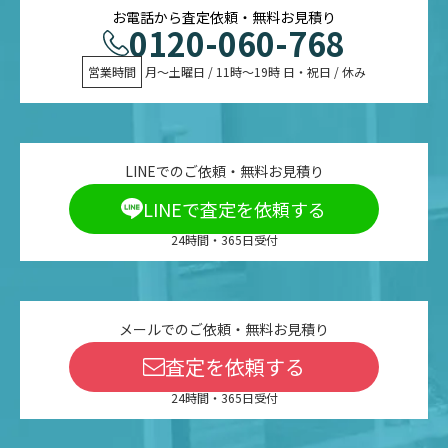
円
お電話から査定依頼・無料お見積り
MHFF4J/A
0120-060-768
MacBook Neo 13インチ
営業時間
 月〜土曜日 / 11時〜19時 日・祝日 / 休み
98,500
10
Liquid Retinaディスプレイ
82.22
%
円
MHFD4J/A
MacBook Neo 13インチ
LINEでのご依頼・無料お見積り
112,000
11
Liquid Retinaディスプレイ
81.28
%
LINEで査定を依頼する
円
MHFC4J/A
24時間・365日受付
MacBook Neo 13インチ
112,000
12
Liquid Retinaディスプレイ
81.28
%
円
MHFG4J/A
メールでのご依頼・無料お見積り
査定を依頼する
MacBook Neo 13インチ
112,000
13
Liquid Retinaディスプレイ
81.28
%
24時間・365日受付
円
MHFE4J/A