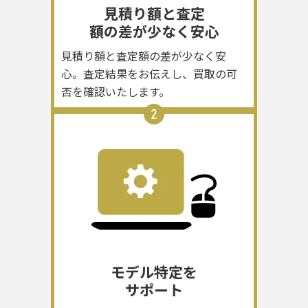
円
見積り額と査定
MDWL4J/A
額の差が少なく安心
iPad mini 8.3インチ Wi-Fi
93,500
見積り額と査定額の差が少なく安
19
256GB 2024年秋モデル
80.05
%
円
心。査定結果をお伝えし、買取の可
MXND3J/A
否を確認いたします。
iPad mini 8.3インチ Wi-Fi
93,500
20
256GB 2024年秋モデル
80.05
%
円
MXNC3J/A
今、一番高く買い取ってもらえる
高買取率
商品
ランキングをもっと見る
モデル特定を
サポート