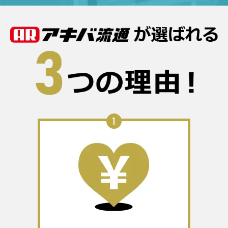
MacBook Neo 13インチ
112,000
14
Liquid Retinaディスプレイ
81.28
%
円
MHFJ4J/A
MacBook Air 13.6インチ
182,500
15
Liquid Retinaディスプレイ
81.18
%
円
MDHA4J/A
iPad mini 8.3インチ Wi-Fi
80,500
16
128GB 2024年秋モデル
80.66
%
円
MXN73J/A
iPad Pro 11インチ Wi-Fi
168,000
17
256GB 2025年秋モデル
80.08
%
円
MDWK4J/A
iPad Pro 11インチ Wi-Fi
168,000
18
256GB 2025年秋モデル
80.08
%