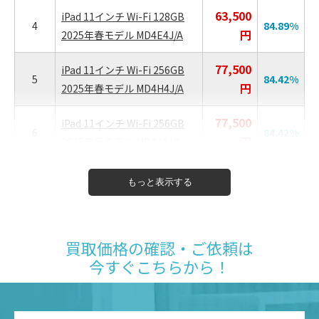
63,500
iPad 11インチ Wi-Fi 128GB
4
84.89
%
円
2025年春モデル MD4E4J/A
77,500
iPad 11インチ Wi-Fi 256GB
5
84.42
%
円
2025年春モデル MD4H4J/A
77,500
iPad 11インチ Wi-Fi 256GB
6
84.42
%
円
2025年春モデル MD4J4J/A
77,500
iPad 11インチ Wi-Fi 256GB
もっと表示する
7
84.42
%
円
2025年春モデル MD4G4J/A
MacBook Neo 13インチ
98,500
買取価格の確認・ご依頼は
8
Liquid Retinaディスプレイ
82.22
%
円
今すぐこちらから！
MHFH4J/A
MacBook Neo 13インチ
98,500
9
Liquid Retinaディスプレイ
82.22
%