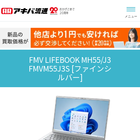
メニュー
FMV LIFEBOOK MH55/J3
FMVM55J3S
[ファインシ
ルバー]