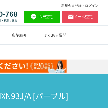
新規会員登録・ログイン
0-768
LINE査定
メール査定
日・祝日 / 休み
店舗紹介
よくある質問
MXN93J/A
[パープル]