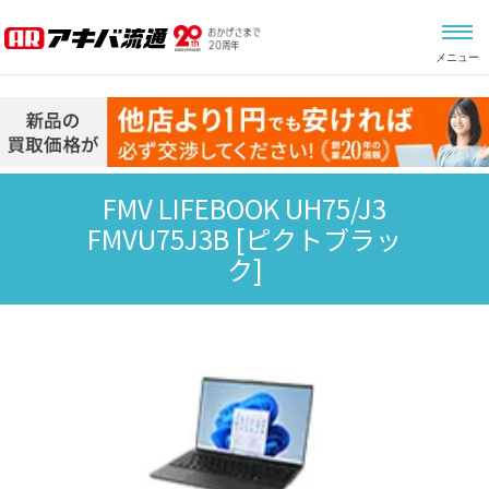
メニュー
FMV LIFEBOOK UH75/J3
FMVU75J3B
[ピクトブラッ
ク]