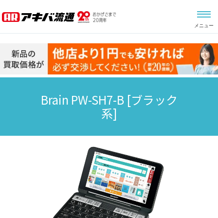
メニュー
Brain PW-SH7-B
[ブラック
系]