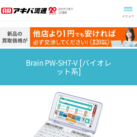
メニュー
Brain PW-SH7-V
[バイオレ
ット系]