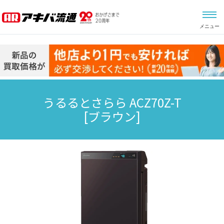
メニュー
うるるとさらら ACZ70Z-T
[ブラウン]