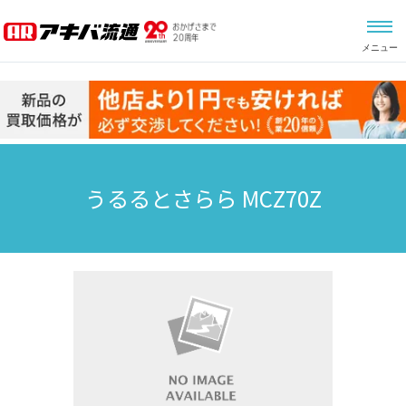
メニュー
うるるとさらら MCZ70Z