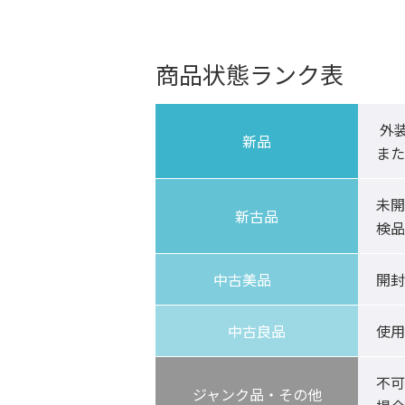
商品状態ランク表
 外装に汚れや傷がない、未開封品。保証書にも日付・押印がないもの。

新品
また
未開
新古品
検品
中古美品	
開封
中古良品
使用
不可
ジャンク品・その他