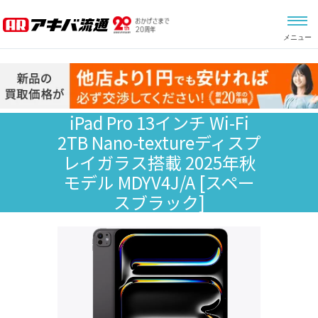
メニュー
iPad Pro 13インチ Wi-Fi
2TB Nano-textureディスプ
レイガラス搭載 2025年秋
モデル MDYV4J/A
[スペー
スブラック]