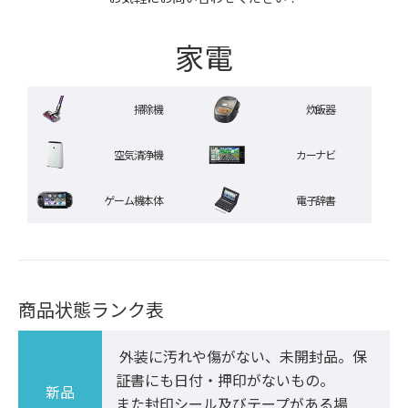
家電
掃除機
炊飯器
空気清浄機
カーナビ
ゲーム機本体
電子辞書
商品状態ランク表
 外装に汚れや傷がない、未開封品。保
証書にも日付・押印がないもの。

新品
また封印シール及びテープがある場