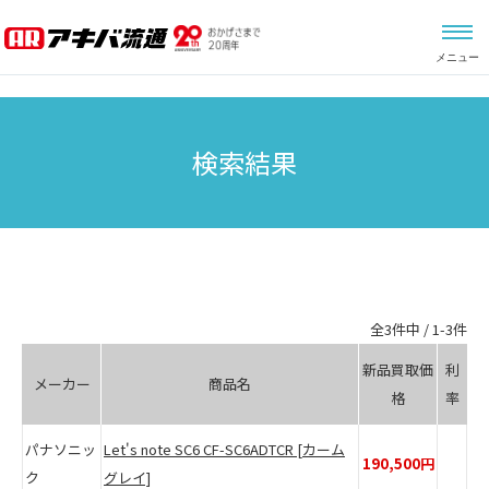
メニュー
検索結果
全
3
件中 / 1-
3
件
新品買取価
利
メーカー
商品名
格
率
パナソニッ
Let's note SC6 CF-SC6ADTCR
[カーム
190,500円
ク
グレイ]