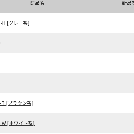
商品名
新品
0-H
[グレー系]
0
0
0
-T
[ブラウン系]
5-W
[ホワイト系]