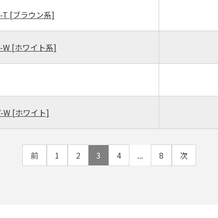
-T
[ブラウン系]
5-W
[ホワイト系]
Y-W
[ホワイト]
前
1
2
3
4
...
8
次