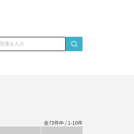
全
73
件中 / 1-
10
件